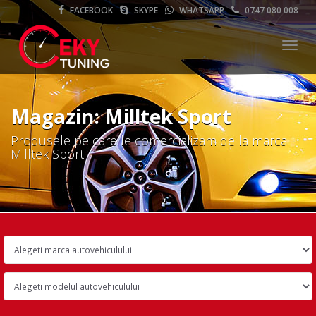
FACEBOOK
SKYPE
WHATSAPP
0747 080 008
Meni
Magazin: Milltek Sport
Produsele pe care le comercializam de la marca
Milltek Sport