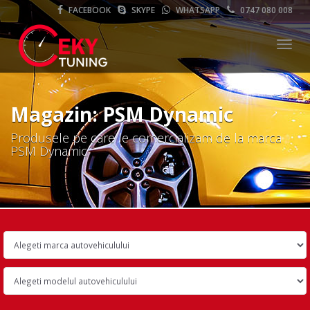
FACEBOOK
SKYPE
WHATSAPP
0747 080 008
Meni
Magazin: PSM Dynamic
Produsele pe care le comercializam de la marca
PSM Dynamic