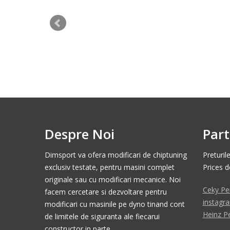
Despre Noi
Part
Dimsport va ofera modificari de chiptuning
Preturil
exclusiv testate, pentru masini complet
Prices 
originale sau cu modificari mecanice. Noi
Ceky Pe
facem cercetare si dezvoltare pentru
instagr
modificari cu masinile pe dyno tinand cont
Heinz P
de limitele de siguranta ale fiecarui
constructor in parte.