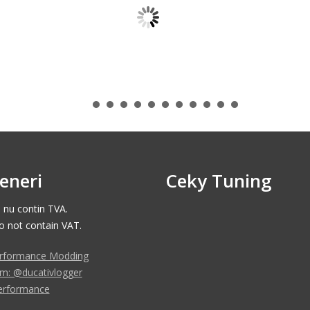
eneri
Ceky Tuning
e nu contin TVA.
do not contain VAT.
rformance Modding
am: @ducativlogger
erformance