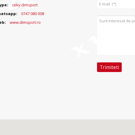
ype:
ceky.dimsport
atsapp:
0747 080 008
eb:
www.dimsport.ro