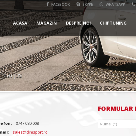
FACEBOOK
SKYPE
WHATSAPP
ACASA
MAGAZIN
DESPRE NOI
CHIPTUNING
 mai jos
FORMULAR 
lefon:
0747 080 008
mail:
sales@dimsport.ro