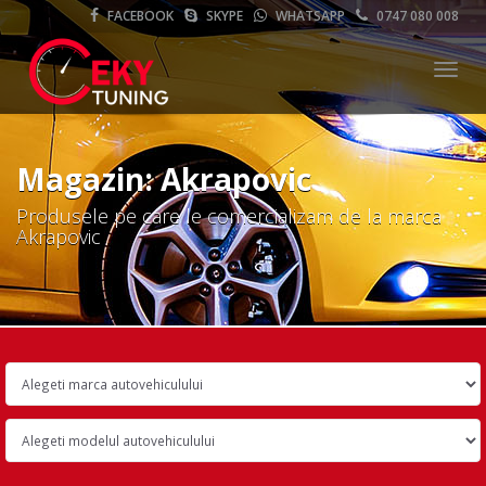
FACEBOOK
SKYPE
WHATSAPP
0747 080 008
Meni
Magazin: Akrapovic
Produsele pe care le comercializam de la marca
Akrapovic