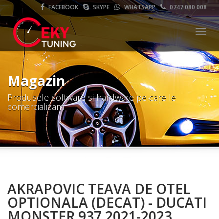
FACEBOOK
SKYPE
WHATSAPP
0747 080 008
Meni
Magazin
Produsele software si hardware pe care le
comercializam
AKRAPOVIC TEAVA DE OTEL
OPTIONALA (DECAT) - DUCATI
MONSTER 937 2021-2023