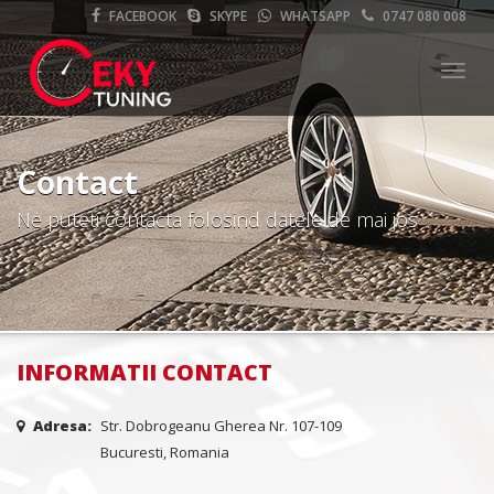
FACEBOOK
SKYPE
WHATSAPP
0747 080 008
Meni
Contact
Ne puteti contacta folosind datele de mai jos
INFORMATII CONTACT
Adresa:
Str. Dobrogeanu Gherea Nr. 107-109
Bucuresti, Romania