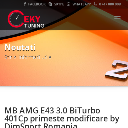
FACEBOOK
SKYPE
WHATSAPP
0747 080 008
Meni
Noutati
Stiri si informatii utile
MB AMG E43 3.0 BiTurbo
401Cp primeste modificare by
DimSport Romania