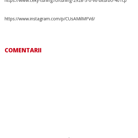
https://www.ceky-tuning.ro/tuning-2928-3-0-v6-biturbo-401cp
https://www.instagram.com/p/CUsAMilMFVd/
COMENTARII