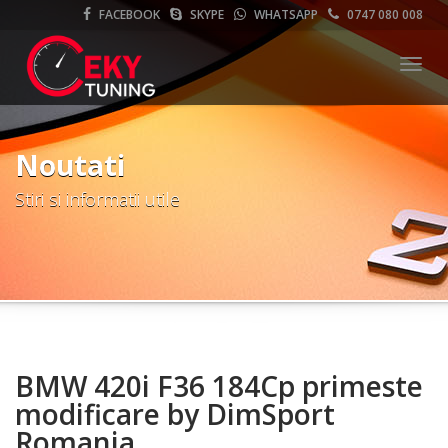
FACEBOOK
SKYPE
WHATSAPP
0747 080 008
Meni
Noutati
Stiri si informatii utile
BMW 420i F36 184Cp primeste
modificare by DimSport
Romania