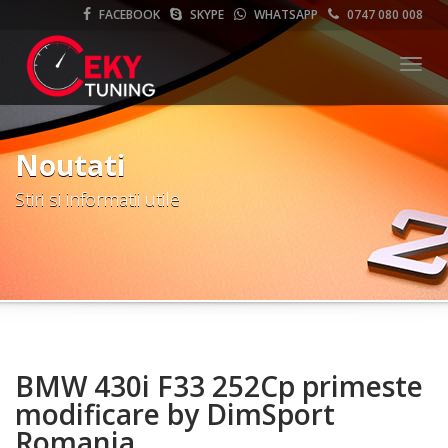
FACEBOOK
SKYPE
WHATSAPP
0747 080 008
Meni
Noutati
Stiri si informatii utile
BMW 430i F33 252Cp primeste
modificare by DimSport
Romania