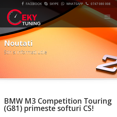
FACEBOOK
SKYPE
WHATSAPP
0747 080 008
Meni
Noutati
Stiri si informatii utile
BMW M3 Competition Touring
(G81) primeste softuri CS!