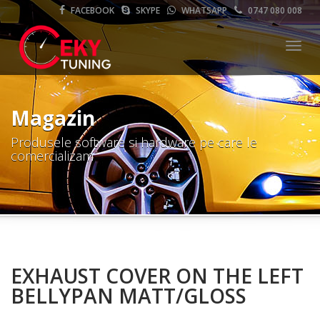
FACEBOOK
SKYPE
WHATSAPP
0747 080 008
Meni
Magazin
Produsele software si hardware pe care le
comercializam
EXHAUST COVER ON THE LEFT
BELLYPAN MATT/GLOSS