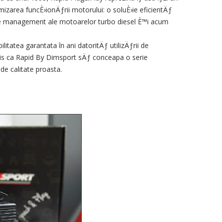
mizarea funcÈ›ionÄƒrii motorului: o soluÈ›ie eficientÄƒ
de management ale motoarelor turbo diesel È™i acum
litatea garantata în ani datoritÄƒ utilizÄƒrii de
is ca Rapid By Dimsport sÄƒ conceapa o serie
de calitate proasta.