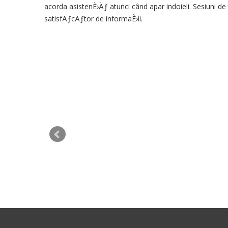
acorda
asistenÈ›Äƒ
atunci când apar
indoieli
.
Sesiuni de
satisfÄƒcÄƒtor
de
informaÈ›ii
.