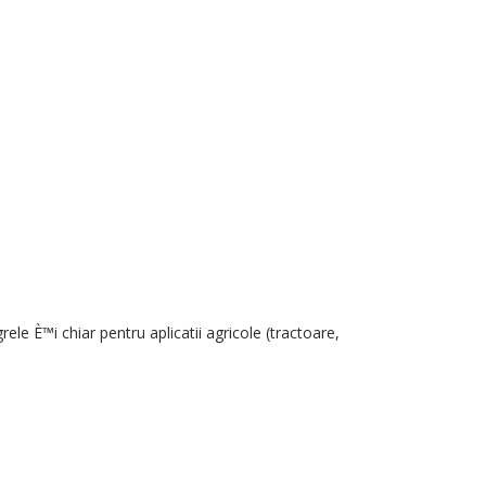
grele
È™i
chiar
pentru
aplicatii agricole
(
tractoare
,