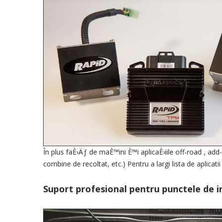
În plus faÈ›Äƒ de
maÈ™ini
È™i
aplicaÈ›iile
off-road
,
add
combine de recoltat
,
etc.)
Pentru a largi lista de aplicatii
Suport profesional
pentru punctele de i