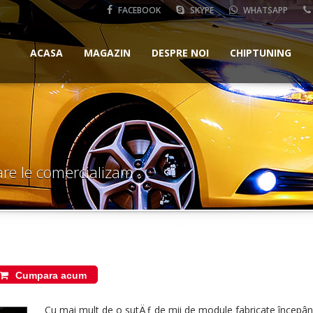
FACEBOOK
SKYPE
WHATSAPP
ACASA
MAGAZIN
DESPRE NOI
CHIPTUNING
are le comercializam
Cumpara acum
Cu mai mult de o sutÄƒ de mii de module fabricate începân