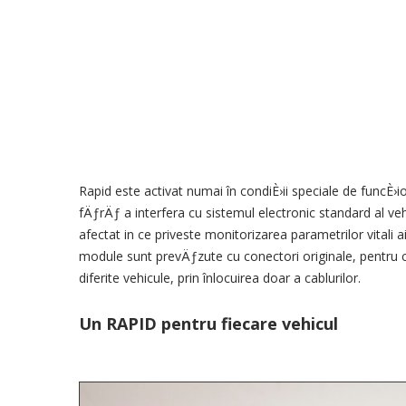
Rapid
este activat
numai
în
condiÈ›ii speciale
de funcÈ›i
fÄƒrÄƒ a interfera
cu
sistemul
electronic
standard al
veh
afectat
in ce
priveste
monitorizarea parametrilor
vitali a
module
sunt prevÄƒzute cu
conectori
originale
,
pentru
diferite vehicule
, prin înlocuirea
doar
a cablurilor
.
Un
RAPID
pentru fiecare vehicul