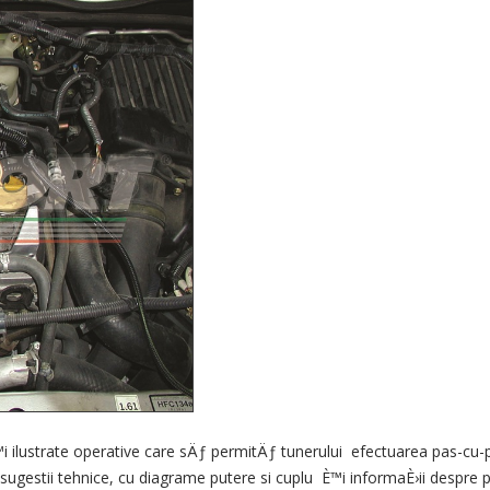
™i
ilustrate
operative
care sÄƒ permitÄƒ
tunerului
efectuarea
pas-cu-
sugestii
tehnice
,
cu
diagrame
putere
si
cuplu
È™i
informaÈ›ii
despre