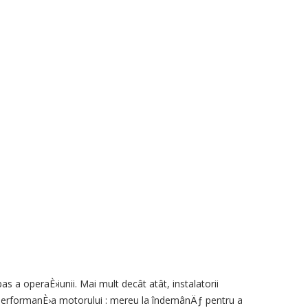
pas
a
operaÈ›iunii.
Mai mult decât atât
,
instalatorii
performanÈ›a motorului
:
mereu
la îndemânÄƒ pentru a