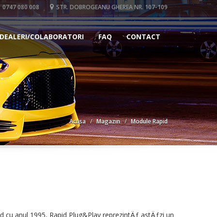
0747 080 008
STR. DOBROGEANU GHEREA NR. 107-109
DEALERI/COLABORATORI
FAQ
CONTACT
Acasa
Magazin
Module Rapid
d cu anul 1995, Rapid Plug&Play reprezintÄƒ astÄƒzi un