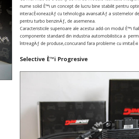
nume solid È™i un concept de lucru bine stabilit pentru opti
interacÈ›ioneazÄƒ cu tehnologia avansatÄƒ a sistemelor 
pentru turbo benzinÄƒ, de asemenea.
Caracteristicile superioare ale acestui add-on modul È™i fiabi
componente standard din industria automobilistica a perm
întreagÄƒ de produse,concurand fara probleme cu imitaÈ›ii 
Selective È™i
Progresive