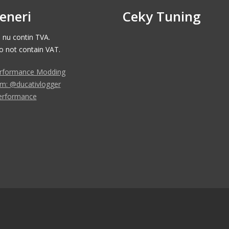
eneri
Ceky Tuning
e nu contin TVA.
do not contain VAT.
rformance Modding
am: @ducativlogger
erformance