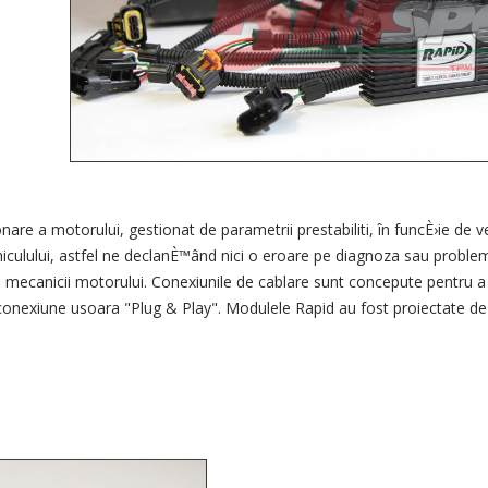
onare a motorului
,
gestionat de
parametrii
prestabiliti
,
în funcÈ›ie de
v
icul
ului,
astfel
ne
declanÈ™ând
nici o eroare pe
diagnoza
sau
proble
i
mecanicii
motorului.
Conexiunile
de cablare
sunt concepute
pentru a 
conexiune usoara "
Plug & Play
"
.
Modulele
Rapid
au fost proiectate
de