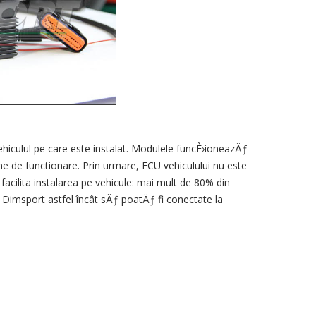
ehiculul pe
care
este instalat
.
Modulele
funcÈ›ioneazÄƒ
me
de functionare
.
Prin urmare,
ECU
vehiculului nu este
facilita
instalarea
pe vehicule
:
mai
mult de 80
%
din
Dimsport
astfel încât sÄƒ poatÄƒ
fi conectate
la