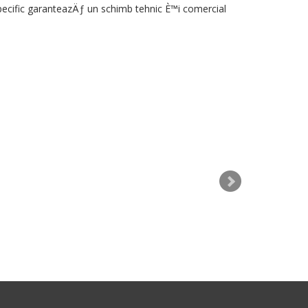
ecific
garanteazÄƒ
un
schimb
tehnic
È™i
comercial