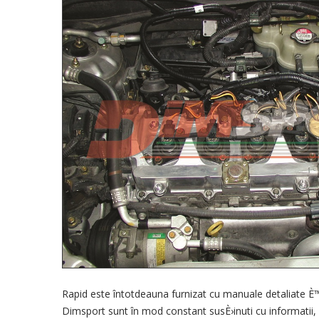
Rapid
este întotdeauna
furnizat cu
manuale
detaliate È
Dimsport
sunt în mod constant
susÈ›inuti
cu
informatii
,