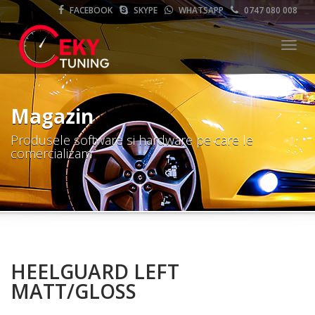
FACEBOOK
SKYPE
WHATSAPP
0747 080 008
Meni
Magazin
Produsele software si hardware pe care le
comercializam
HEELGUARD LEFT
MATT/GLOSS