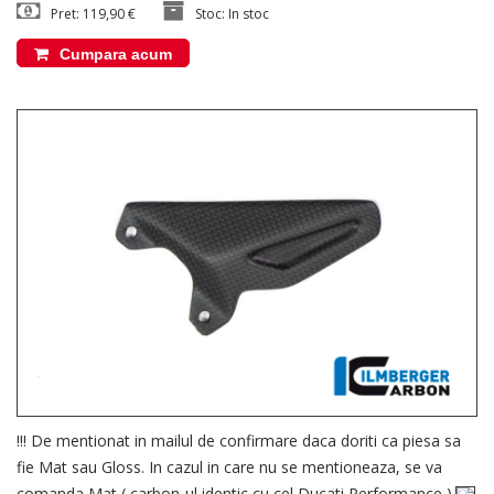
Pret: 119,90 €
Stoc: In stoc
Cumpara acum
!!! De mentionat in mailul de confirmare daca doriti ca piesa sa
fie Mat sau Gloss. In cazul in care nu se mentioneaza, se va
comanda Mat ( carbon-ul identic cu cel Ducati Performance ).