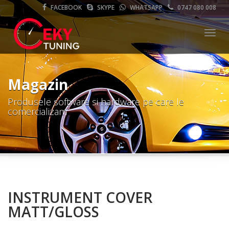
FACEBOOK
SKYPE
WHATSAPP
0747 080 008
Meni
Magazin
Produsele software si hardware pe care le
comercializam
INSTRUMENT COVER
MATT/GLOSS