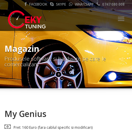
FACEBOOK
SKYPE
WHATSAPP
0747 080 008
Meni
Magazin
Produsele software si hardware pe care le
comercializam
My Genius
Pret: 160 Euro (fara cablul specific si modificari)