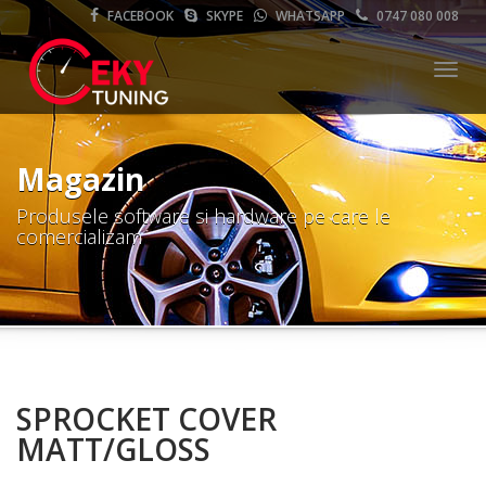
FACEBOOK
SKYPE
WHATSAPP
0747 080 008
Meni
Magazin
Produsele software si hardware pe care le
comercializam
SPROCKET COVER
MATT/GLOSS