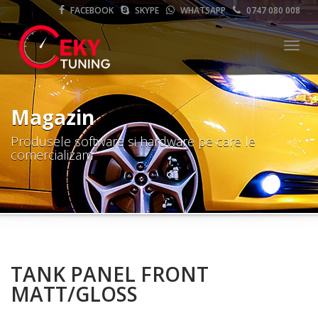
FACEBOOK
SKYPE
WHATSAPP
0747 080 008
Meni
Magazin
Produsele software si hardware pe care le
comercializam
TANK PANEL FRONT
MATT/GLOSS