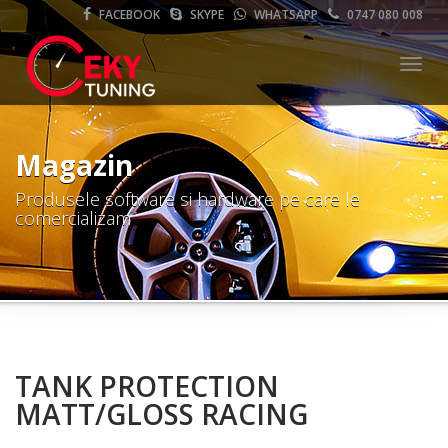
FACEBOOK
SKYPE
WHATSAPP
0747 080 008
Meni
Magazin
Produsele software si hardware pe care le
comercializam
TANK PROTECTION
MATT/GLOSS RACING